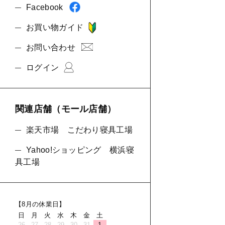
Facebook
お買い物ガイド
お問い合わせ
ログイン
関連店舗（モール店舗）
楽天市場 こだわり寝具工場
Yahoo!ショッピング 横浜寝
具工場
【8月の休業日】
日
月
火
水
木
金
土
26
27
28
29
30
31
1