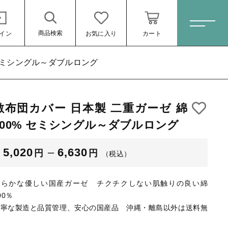
商品検索
イン
お気に入り
カート
ホーム
 セミシングル～ダブルロング
敷布団カバー 日本製 二重ガーゼ 綿
すべての商品
ルロング
100% セミシングル～ダブルロング
オーダーメイド
（税込）
掛け布団カバー
5,020
–
6,630
円
円
（税込）
敷布団カバー
柔らかな優しい国産ガーゼ
チクチクしない肌触りの良い綿
ベッド用ボックスシーツ
00％
丁寧な製造と品質管理、安心の国産品
沖縄・離島以外は送料無
敷布団用シーツ
料
ール