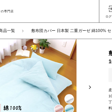
ツの専門店
ログ
商品一覧
敷布団カバー 日本製 二重ガーゼ 綿100%
加しました
団カバー 日本製 二重ガーゼ 綿100% セミシングル～ダブ
子カテゴリ
ズ
1
その他
在庫あり
セ