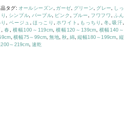
製
寒がりの方向け
商品タグ:
オールシーズン
,
ガーゼ
,
グリーン
,
グレー
,
しっ
二
とり
,
シンプル
,
パープル
,
ピンク
,
ブルー
,
フワフワ
,
ふん
重
色柄を楽しむ綿
わり
,
ベージュ
,
ほっこり
,
ホワイト
,
もっちり
,
冬
,
吸汗
,
ガ
夏
,
春
,
横幅100～119cm
,
横幅120～139cm
,
横幅140～
ー
お問合せ（生地サンプル・見積り
59cm
,
横幅75～99cm
,
無地
,
秋
,
綿
,
縦幅180～199cm
,
縦
ゼ
等）
200～219cm
,
速乾
綿
セール
お知らせ
%
セ
この季節にちょうどよい商品
ミ
シ
ン
グ
ル
～
あったか
しっとり
フワフワ
ほっこり
も
ダ
っちり
サラサラ
さっぱり
ふんわり
ツル