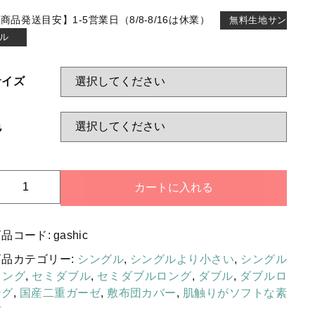
枕カバー
する
商品発送目安】1-5営業日（8/8-8/16は休業）
無料生地サン
毛布カバー
ル
掛け布団
サイズ
敷布団
枕・クッション
色
敷パッド・ベッドパッド
毛布・ケット・ひざ掛け
敷
カートに入れる
防災頭巾・防災頭巾カバー・ラン
布
チョンマット
団
商品コード:
gashic
カ
防ダニ素材
バ
商品カテゴリー:
シングル
,
シングルより小さい
,
シングル
ー
肌触りがソフトな素材
ロング
,
セミダブル
,
セミダブルロング
,
ダブル
,
ダブルロ
日
ング
,
国産二重ガーゼ
,
敷布団カバー
,
肌触りがソフトな素
暑がりの方向け
本
材