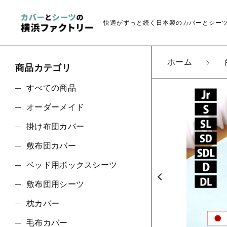
快適がずっと続く日本製のカバーとシー
ホーム
商品カテゴリ
カートに商品を追
すべての商品
オーダーメイド
敷布
掛け布団カバー
親カテゴリ
サイ
敷布団カバー
色
ベッド用ボックスシーツ
数量
敷布団用シーツ
価格帯
枕カバー
毛布カバー
～