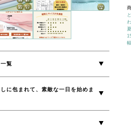
1
幅
1
0
格一覧
0
やしに包まれて、素敵な一日を始めま