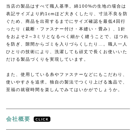
当店の製品はすべて職人基準。綿100%の生地の場合は
表記サイズより約1cmほど大きくしたり、寸法不良を防
ぐため、商品を出荷するまでにサイズ確認を最低4回行
ったり（裁断・ファスナー付け・本縫い・畳み）、1針
をおよそ2～3ミリとなるべく細かく縫うことで、ほつれ
を防ぎ、隙間からゴミを入りづらくしたり…。職人一人
商品コンセプト
ひとりの技術により、洗濯しても頑丈で長くお使いいた
だける製品づくりを実現しています。
製造基準
サービス
また、使用している糸やファスナーなどにもこだわり、
使いやすさを追求。独自の製法でつくり上げる逸品で、
カバー・シーツ等の基礎知識
至福の就寝時間を楽しんでみてはいかがでしょうか。
豆知識
工場見学
会社概要
CLICK
スタッフ日記
地元ギャラリー