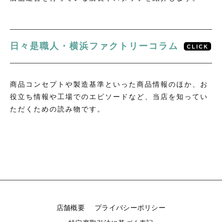
楽天市場 こだわり寝具工場
Yahoo!ショッピング 横浜寝具工場
日々是職人・横浜ファクトリーコラム
CLICK
【8月の休業日】
日
月
火
水
木
金
土
商品コンセプトや製造基準といった商品情報のほか、お
26
27
28
29
30
31
1
役立ち情報や工場でのエピソードなど、当店を知ってい
2
3
4
5
6
7
8
ただくための読み物です。
9
10
11
12
13
14
15
16
17
18
19
20
21
22
23
24
25
26
27
28
29
30
31
1
2
3
4
5
※8/8～8/16は夏季休暇をいただきます。
【9月の休業日】
日
月
火
水
木
金
土
店舗概要
プライバシーポリシー
30
31
1
2
3
4
5
6
7
8
9
10
11
12