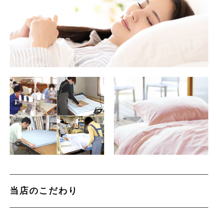
暑がりの方向け
防ダニ素材
寒がりの方向け
肌触りがソフトな素材
色柄を楽しむ綿
暑がりの方向け
お問合せ（生地サンプル・見積り等）
寒がりの方向け
セール
色柄を楽しむ綿
お知らせ
この季節にちょうどよい商品
当店のこだわり