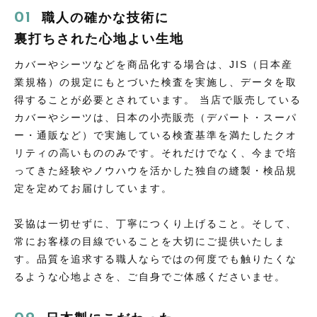
職人の確かな技術に
あったか
しっとり
フワフワ
ほっこり
もっちり
サラサラ
裏打ちされた心地よい生地
さっぱり
ふんわり
ツルツル
のびのび
カバーやシーツなどを商品化する場合は、JIS（日本産
業規格）の規定にもとづいた検査を実施し、データを取
得することが必要とされています。 当店で販売している
カバーやシーツは、日本の小売販売（デパート・スーパ
ー・通販など）で実施している検査基準を満たしたクオ
代表取締役ご挨拶
リティの高いもののみです。それだけでなく、今まで培
機能集約型工場のメリット
ってきた経験やノウハウを活かした独自の縫製・検品規
定を定めてお届けしています。
理念
スタッフ紹介
妥協は一切せずに、丁寧につくり上げること。そして、
常にお客様の目線でいることを大切にご提供いたしま
す。品質を追求する職人ならではの何度でも触りたくな
るような心地よさを、ご自身でご体感くださいませ。