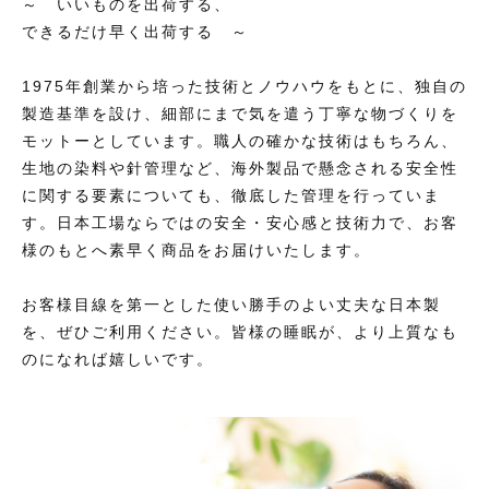
～ いいものを出荷する、
敷布団用シーツ
枕カバー
できるだけ早く出荷する ～
その他
枕カバー
在庫あり
セール
毛布カバー
1975年創業から培った技術とノウハウをもとに、独自の
毛布カバー
製造基準を設け、
細部にまで気を遣う丁寧な物づくりを
モットーとしています。
並び順
職人の確かな技術はもちろん、
掛け布団
掛け布団
生地の染料や針管理など、
海外製品で懸念される安全性
敷布団
に関する要素についても、徹底した管理を行っていま
敷布団
す。
日本工場ならではの安全・安心感と技術力で、お客
枕・クッション
様のもとへ素早く商品をお届けいたします。
枕・クッション
敷パッド・ベッドパッド
お客様目線を第一とした使い勝手のよい丈夫な日本製
毛布・ケット・ひざ掛け
敷パッド・ベッドパッド
を、ぜひご利用ください。
皆様の睡眠が、より上質なも
のになれば嬉しいです。
防災頭巾・防災頭巾カバー・ランチョンマット
毛布・ケット・ひざ掛け
防ダニ素材
防災頭巾・防災頭巾カバー・ランチョンマット
肌触りがソフトな素材