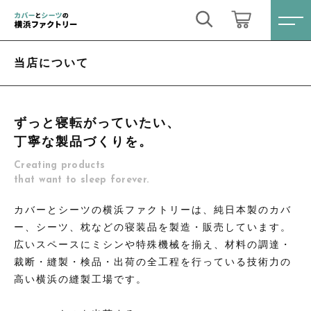
キーワード検索
ログイン / 会員登録
当店について
すべて
お気に入り
ずっと寝転がっていたい、
こだわり検索
オーダーメイド
丁寧な製品づくりを。
親カテゴリ
Creating products
掛け布団カバー
that want to sleep forever.
すべての商品
オーダーメイド
カバーとシーツの横浜ファクトリーは、純日本製のカバ
敷布団カバー
子カテゴリ
ー、シーツ、枕などの寝装品を製造・販売しています。
掛け布団カバー
広いスペースにミシンや特殊機械を揃え、材料の調達・
ベッド用ボックスシーツ
裁断・縫製・検品・出荷の全工程を行っている技術力の
敷布団カバー
高い横浜の縫製工場です。
価格帯
敷布団用シーツ
ベッド用ボックスシーツ
～