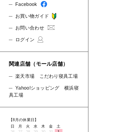
Facebook
お買い物ガイド
お問い合わせ
ログイン
関連店舗（モール店舗）
楽天市場 こだわり寝具工場
Yahoo!ショッピング 横浜寝
具工場
【8月の休業日】
日
月
火
水
木
金
土
26
27
28
29
30
31
1