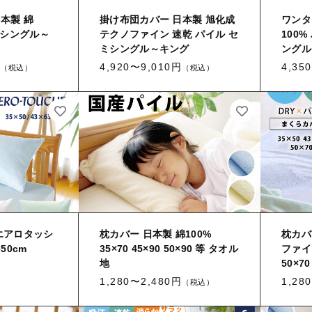
本製 綿
掛け布団カバー 日本製 旭化成
ワンタ
セミシングル～
テクノファイン 速乾 パイル セ
100
ミシングル～キング
ングル
4,920〜9,010円
4,35
（税込）
（税込）
エアロタッシ
枕カバー 日本製 綿100%
枕カバ
50cm
35×70 45×90 50×90 等 タオル
ファイン
地
50×70
1,280〜2,480円
1,28
（税込）