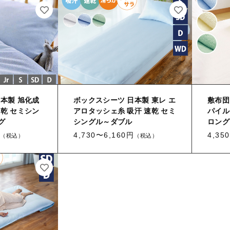
本製 旭化成
ボックスシーツ 日本製 東レ エ
敷布団
乾 セミシン
アロタッシェ糸 吸汗 速乾 セミ
パイル
グ
シングル～ダブル
ロング
4,730〜6,160円
4,35
（税込）
（税込）