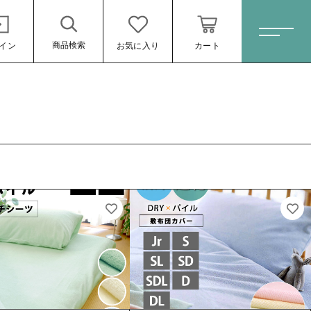
商品検索
イン
お気に入り
カート
ホーム
すべての商品
オーダーメイド
掛け布団カバー
敷布団カバー
ベッド用ボックスシーツ
敷布団用シーツ
ール