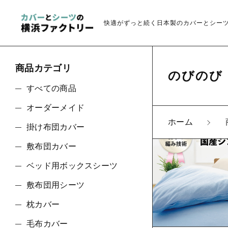
快適がずっと続く日本製のカバーとシー
商品カテゴリ
のびのび
すべての商品
オーダーメイド
ホーム
掛け布団カバー
親カテゴリ
敷布団カバー
ベッド用ボックスシーツ
敷布団用シーツ
価格帯
枕カバー
毛布カバー
～