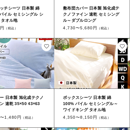
枕カバー
ッチシーツ 日本製 綿
敷布団カバー 日本製 旭化成テ
毛布カバー
% パイル セミシングル シ
クノファイン 速乾 セミシング
 タオル地
ル～ダブルロング
掛け布団
0円
4,730〜5,680円
（税込）
（税込）
敷布団
枕・クッション
敷パッド・ベッドパッド
毛布・ケット・ひざ掛け
防災頭巾・防災頭巾カバー・ラン
チョンマット
ー 日本製 旭化成テクノ
ボックスシーツ 日本製 綿
防ダニ素材
 速乾 35×50 43×63
100% パイル セミシングル～
ワイドキング タオル地
肌触りがソフトな素材
0〜1,480円
4,350〜8,150円
（税込）
（税込）
暑がりの方向け