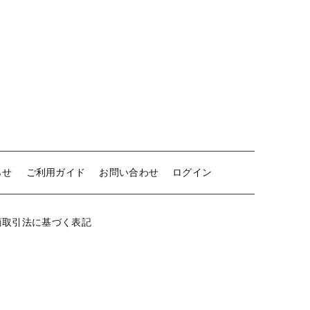
ツル
のびのび
代表取締役ご挨拶
機能集約型工場のメリット
理念
スタッフ紹介
らせ
ご利用ガイド
お問い合わせ
ログイン
商取引法に基づく表記