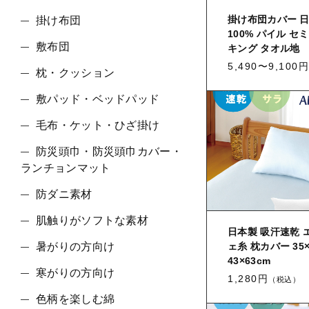
掛け布団カバー 日
掛け布団
100% パイル 
敷布団
キング タオル地
並び順
5,490〜9,100円
枕・クッション
敷パッド・ベッドパッド
毛布・ケット・ひざ掛け
防災頭巾・防災頭巾カバー・
ランチョンマット
防ダニ素材
肌触りがソフトな素材
日本製 吸汗速乾 
ェ糸 枕カバー 35×
暑がりの方向け
43×63cm
寒がりの方向け
1,280円
（税込）
色柄を楽しむ綿