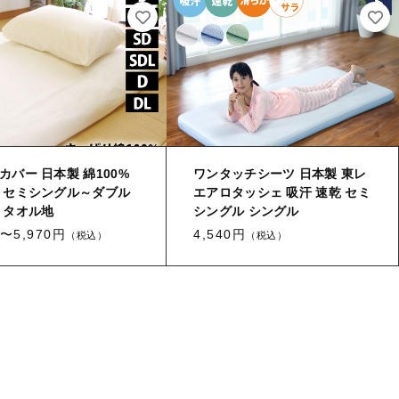
寒がりの方向け
色柄を楽しむ綿
お問合せ（生地サンプル・見積り
等）
セール
カバー 日本製 綿100%
ワンタッチシーツ 日本製 東レ
 セミシングル～ダブル
エアロタッシェ 吸汗 速乾 セミ
お知らせ
 タオル地
シングル シングル
0〜5,970円
4,540円
（税込）
（税込）
この季節にちょうどよい商品
あったか
しっとり
フワフワ
ほっこり
も
っちり
サラサラ
さっぱり
ふんわり
ツル