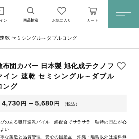
商品検索
イン
お気に入り
カート
ホーム
 速乾 セミシングル～ダブルロング
敷布団カバー 日本製 旭化成テクノフ
すべての商品
～ダブルロング
ァイン 速乾 セミシングル～ダブル
オーダーメイド
ロング
（税込）
掛け布団カバー
4,730
–
5,680
円
円
敷布団カバー
（税込）
ベッド用ボックスシーツ
伸びのある吸汗速乾パイル
綿配合でサラサラ
独特の凹凸が心
敷布団用シーツ
地よい
丁寧な製造と品質管理、安心の国産品
沖縄・離島以外は送料無
ール