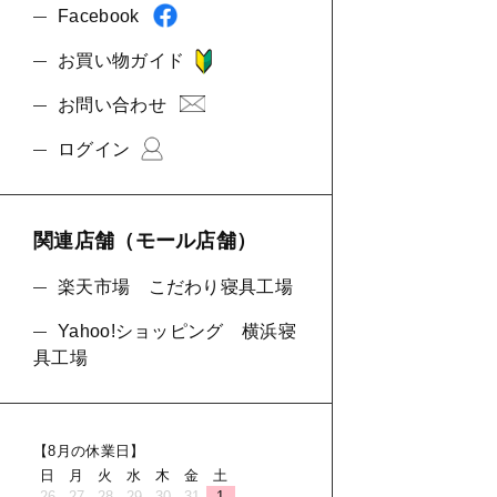
Facebook
お買い物ガイド
お問い合わせ
ログイン
関連店舗（モール店舗）
楽天市場 こだわり寝具工場
Yahoo!ショッピング 横浜寝
具工場
【8月の休業日】
日
月
火
水
木
金
土
26
27
28
29
30
31
1