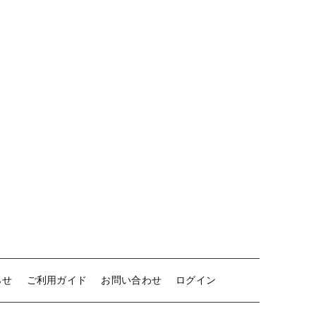
ル
ツル
のびのび
～
ダ
ブ
ル
代表取締役ご挨拶
ロ
ン
機能集約型工場のメリット
グ
個
理念
スタッフ紹介
らせ
ご利用ガイド
お問い合わせ
ログイン