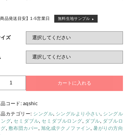
枕カバー
する
料
毛布カバー
商品発送目安】1-5営業日
無料生地サンプル
掛け布団
サイズ
敷布団
枕・クッション
色
敷パッド・ベッドパッド
毛布・ケット・ひざ掛け
敷
カートに入れる
防災頭巾・防災頭巾カバー・ラン
布
チョンマット
団
商品コード:
aqshic
カ
防ダニ素材
バ
商品カテゴリー:
シングル
,
シングルより小さい
,
シングル
肌触りがソフトな素材
ー
ロング
,
セミダブル
,
セミダブルロング
,
ダブル
,
ダブルロ
日
ング
,
敷布団カバー
,
旭化成テクノファイン
,
暑がりの方向
暑がりの方向け
本