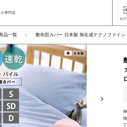
ツの専門店
ログ
商品一覧
敷布団カバー 日本製 旭化成テクノファイン
加しました
団カバー 日本製 旭化成テクノファイン 速乾 セミシングル
子カテゴリ
ズ
その他
在庫あり
セ