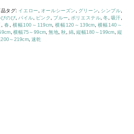
け
製
寒がりの方向け
商品タグ:
イエロー
,
オールシーズン
,
グリーン
,
シンプル
,
旭
のびのび
,
パイル
,
ピンク
,
ブルー
,
ポリエステル
,
冬
,
吸汗
,
色柄を楽しむ綿
化
夏
,
春
,
横幅100～119cm
,
横幅120～139cm
,
横幅140～
成
お問合せ（生地サンプル・見積り
59cm
,
横幅75～99cm
,
無地
,
秋
,
綿
,
縦幅180～199cm
,
縦
テ
200～219cm
,
速乾
等）
ク
ノ
セール
フ
ァ
イ
お知らせ
ン
速
この季節にちょうどよい商品
乾
セ
ミ
シ
ン
あったか
しっとり
フワフワ
ほっこり
も
グ
っちり
サラサラ
さっぱり
ふんわり
ツル