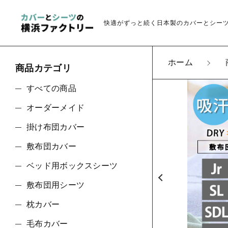
快適がずっと続く日本製のカバーとシー
ホーム
商品カテゴリ
カートに商品を追
すべての商品
オーダーメイド
敷布
掛け布団カバー
親カテゴリ
サイ
敷布団カバー
色
ベッド用ボックスシーツ
数量
敷布団用シーツ
価格帯
枕カバー
毛布カバー
～