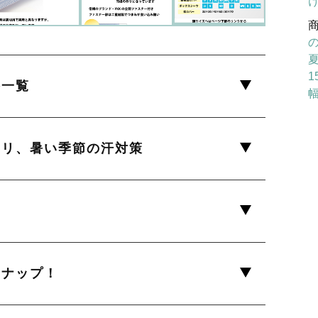
1
格一覧
幅
ラリ、暑い季節の汗対策
ンナップ！