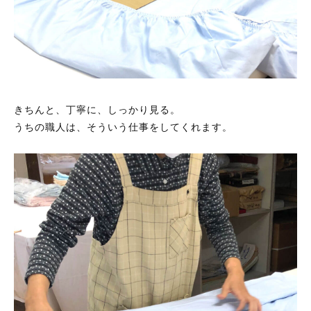
あったか
しっとり
フワフワ
ほっこり
もっちり
サラサラ
さっぱり
ふんわり
ツルツル
のびのび
きちんと、丁寧に、しっかり見る。
うちの職人は、そういう仕事をしてくれます。
代表取締役ご挨拶
機能集約型工場のメリット
理念
スタッフ紹介