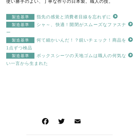
使い勝手のよい、丁寧な作りの日本製。職人の技。
指先の感覚と消費者目線を忘れずに
製造基準
シャ～、快適！開閉がスムーズなファスナ
製造基準
ー
何て細かいんだ！？鋭いチェック！商品を
製造基準
1点ずつ検品
ボックスシーツの天地ゴムは職人の何気な
製造基準
い一言から生まれた
F
T
E
共
a
wi
m
有