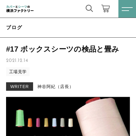
キーワード検索
ログイン / 会員登録
ブログ
すべて
お気に入り
#17 ボックスシーツの検品と畳み
こだわり検索
オーダーメイド
2021.12.14
親カテゴリ
工場見学
掛け布団カバー
すべての商品
WRITER
神谷阿紀（店長）
オーダーメイド
敷布団カバー
子カテゴリ
掛け布団カバー
ベッド用ボックスシーツ
敷布団カバー
価格帯
敷布団用シーツ
ベッド用ボックスシーツ
～