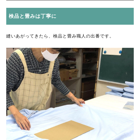
暑がりの方向け
防ダニ素材
寒がりの方向け
検品と畳みは丁寧に
肌触りがソフトな素材
色柄を楽しむ綿
縫いあがってきたら、検品と畳み職人の出番です。
暑がりの方向け
お問合せ（生地サンプル・見積り等）
寒がりの方向け
セール
色柄を楽しむ綿
お知らせ
この季節にちょうどよい商品