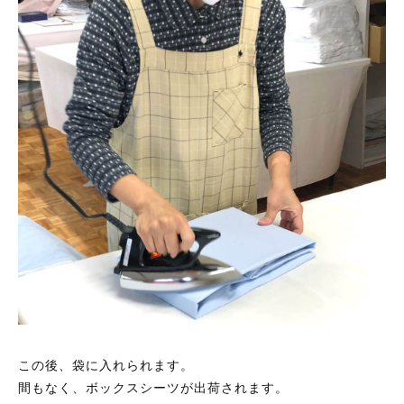
楽天市場 こだわり寝具工場
Yahoo!ショッピング 横浜寝具工場
【8月の休業日】
日
月
火
水
木
金
土
26
27
28
29
30
31
1
2
3
4
5
6
7
8
9
10
11
12
13
14
15
16
17
18
19
20
21
22
23
24
25
26
27
28
29
30
31
1
2
3
4
5
※8/8～8/16は夏季休暇をいただきます。
【9月の休業日】
この後、袋に入れられます。
日
月
火
水
木
金
土
30
31
1
2
3
4
5
間もなく、ボックスシーツが出荷されます。
6
7
8
9
10
11
12