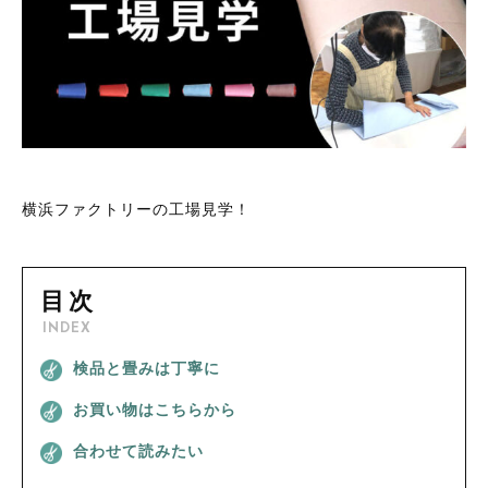
敷布団用シーツ
枕カバー
その他
枕カバー
在庫あり
セール
毛布カバー
毛布カバー
並び順
掛け布団
掛け布団
敷布団
敷布団
横浜ファクトリーの工場見学！
枕・クッション
枕・クッション
敷パッド・ベッドパッド
目次
毛布・ケット・ひざ掛け
敷パッド・ベッドパッド
INDEX
防災頭巾・防災頭巾カバー・ランチョンマット
検品と畳みは丁寧に
毛布・ケット・ひざ掛け
防ダニ素材
お買い物はこちらから
防災頭巾・防災頭巾カバー・ランチョンマット
肌触りがソフトな素材
合わせて読みたい