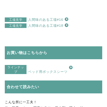
13
14
15
16
17
18
19
20
21
22
23
24
25
26
27
28
29
30
1
2
3
人間味のある工場#16
工場見学
人間味のある工場#18
工場見学
お買い物はこちらから
ラインナッ
ベッド用ボックスシーツ
プ
合わせて読みたい
こんな所に一工夫！