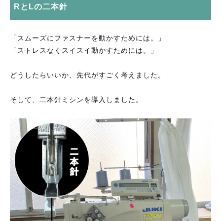
暑がりの方向け
RとLの二本針
防ダニ素材
寒がりの方向け
肌触りがソフトな素材
「スムーズにファスナーを動かすためには。」
色柄を楽しむ綿
「ストレスなくスイスイ動かすためには。」
暑がりの方向け
お問合せ（生地サンプル・見積り等）
どうしたらいいか、先代がすごく考えました。
寒がりの方向け
セール
そして、二本針ミシンを導入しました。
色柄を楽しむ綿
お知らせ
この季節にちょうどよい商品