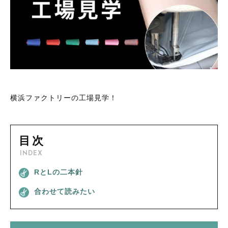
敷布団用シーツ
枕カバー
その他
枕カバー
在庫あり
セール
毛布カバー
毛布カバー
並び順
掛け布団
掛け布団
敷布団
敷布団
横浜ファクトリーの工場見学！
枕・クッション
枕・クッション
敷パッド・ベッドパッド
目次
毛布・ケット・ひざ掛け
敷パッド・ベッドパッド
INDEX
防災頭巾・防災頭巾カバー・ランチョンマット
RとLの二本針
毛布・ケット・ひざ掛け
防ダニ素材
合わせて読みたい
防災頭巾・防災頭巾カバー・ランチョンマット
肌触りがソフトな素材