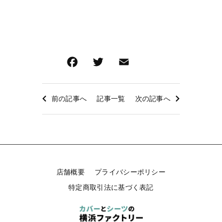
F
T
E
共
a
wi
m
有
c
tt
ai
前の記事へ
記事一覧
次の記事へ
e
er
l
b
o
o
k
店舗概要
プライバシーポリシー
特定商取引法に基づく表記