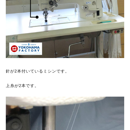
あったか
しっとり
フワフワ
ほっこり
もっちり
サラサラ
さっぱり
ふんわり
ツルツル
のびのび
代表取締役ご挨拶
機能集約型工場のメリット
針が2本付いているミシンです。
理念
上糸が2本です。
スタッフ紹介