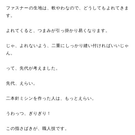
ファスナーの生地は、軟やわなので、どうしてもよれてきま
楽天市場 こだわり寝具工場
す。
Yahoo!ショッピング 横浜寝具工場
よれてくると、つまみが引っ掛かり易くなります。
【8月の休業日】
じゃ、よれないよう、二重にしっかり縫い付ければいいじゃ
日
月
火
水
木
金
土
ん。
26
27
28
29
30
31
1
2
3
4
5
6
7
8
9
10
11
12
13
14
15
って、先代が考えました。
16
17
18
19
20
21
22
23
24
25
26
27
28
29
先代、えらい。
30
31
1
2
3
4
5
二本針ミシンを作った人は、もっとえらい。
※8/8～8/16は夏季休暇をいただきます。
うわっつ、ぎりぎり！
【9月の休業日】
日
月
火
水
木
金
土
この指さばきが、職人技です。
30
31
1
2
3
4
5
6
7
8
9
10
11
12