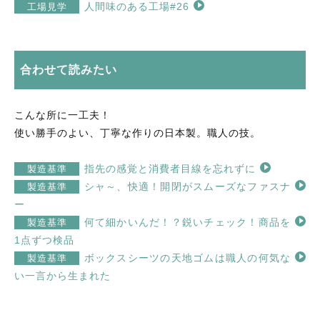
人間味のある工場#26
工場見学
合わせて読みたい
こんな所に一工夫！
使い勝手のよい、丁寧な作りの日本製。職人の技。
指先の感覚と消費者目線を忘れずに
製造基準
シャ～、快適！開閉がスムーズなファスナ
製造基準
ー
何て細かいんだ！？鋭いチェック！商品を
製造基準
1点ずつ検品
ボックスシーツの天地ゴムは職人の何気な
製造基準
い一言から生まれた