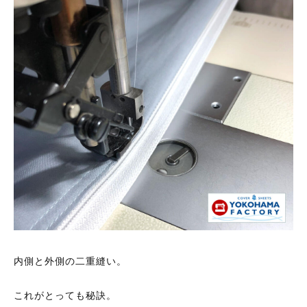
商品コンセプト
製造基準
サービス
カバー・シーツ等の基礎知識
豆知識
工場見学
内側と外側の二重縫い。
スタッフ日記
これがとっても秘訣。
地元ギャラリー