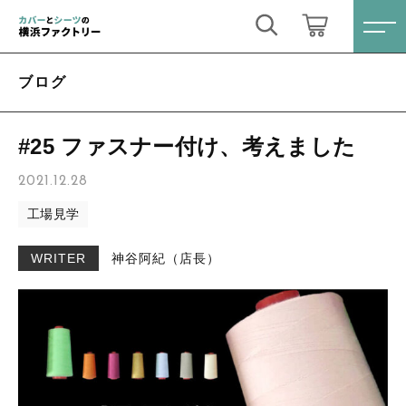
キーワード検索
ログイン / 会員登録
ブログ
すべて
お気に入り
#25 ファスナー付け、考えました
こだわり検索
オーダーメイド
2021.12.28
親カテゴリ
工場見学
掛け布団カバー
すべての商品
WRITER
神谷阿紀（店長）
オーダーメイド
敷布団カバー
子カテゴリ
掛け布団カバー
ベッド用ボックスシーツ
敷布団カバー
価格帯
敷布団用シーツ
ベッド用ボックスシーツ
～