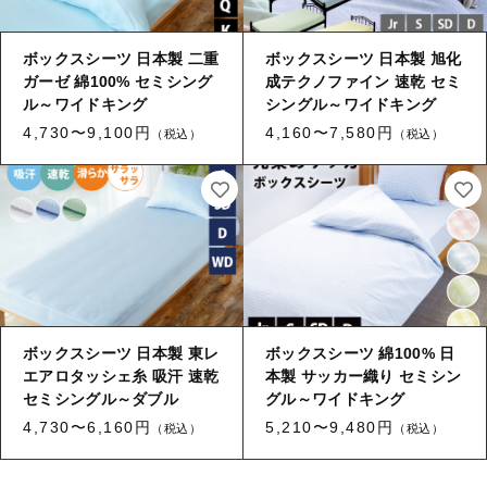
あったか
しっとり
フワフワ
ほっこり
もっちり
サラサラ
ボックスシーツ 日本製 二重
ボックスシーツ 日本製 旭化
さっぱり
ふんわり
ツルツル
のびのび
ガーゼ 綿100% セミシング
成テクノファイン 速乾 セミ
ル～ワイドキング
シングル～ワイドキング
4,730〜9,100円
4,160〜7,580円
（税込）
（税込）
代表取締役ご挨拶
機能集約型工場のメリット
理念
スタッフ紹介
ボックスシーツ 日本製 東レ
ボックスシーツ 綿100% 日
エアロタッシェ糸 吸汗 速乾
本製 サッカー織り セミシン
セミシングル～ダブル
グル～ワイドキング
4,730〜6,160円
5,210〜9,480円
（税込）
（税込）