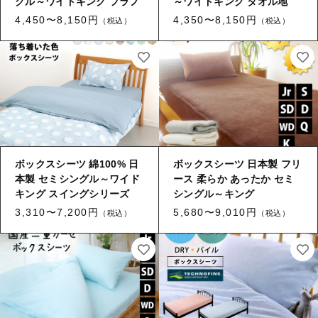
グル～ワイドキング フラノ
～ワイドキング タオル地
暑がりの方向け
防ダニ素材
4,450〜8,150円
4,350〜8,150円
（税込）
（税込）
寒がりの方向け
肌触りがソフトな素材
色柄を楽しむ綿
暑がりの方向け
お問合せ（生地サンプル・見積り等）
寒がりの方向け
セール
ボックスシーツ 綿100% 日
ボックスシーツ 日本製 フリ
色柄を楽しむ綿
本製 セミシングル～ワイド
ース 柔らか あったか セミ
お知らせ
キング スイングシリーズ
シングル～キング
3,310〜7,200円
5,680〜9,010円
（税込）
（税込）
この季節にちょうどよい商品