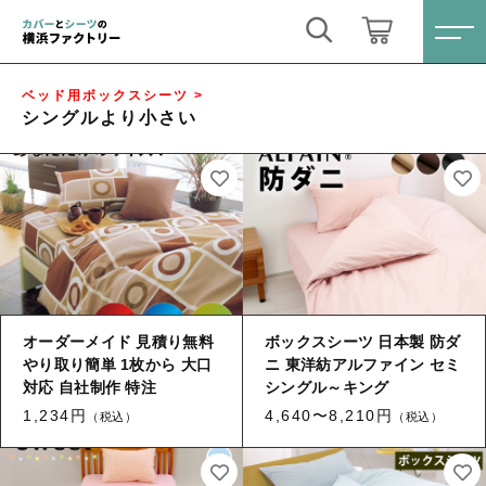
キーワード検索
ログイン / 会員登録
ベッド用ボックスシーツ >
シングルより小さい
すべて
お気に入り
こだわり検索
オーダーメイド
親カテゴリ
掛け布団カバー
すべての商品
オーダーメイド
敷布団カバー
オーダーメイド 見積り無料
ボックスシーツ 日本製 防ダ
子カテゴリ
やり取り簡単 1枚から 大口
ニ 東洋紡アルファイン セミ
掛け布団カバー
対応 自社制作 特注
シングル～キング
ベッド用ボックスシーツ
敷布団カバー
1,234円
4,640〜8,210円
（税込）
（税込）
価格帯
敷布団用シーツ
ベッド用ボックスシーツ
～