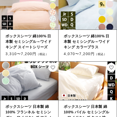
敷布団用シーツ
枕カバー
その他
枕カバー
在庫あり
セール
毛布カバー
毛布カバー
並び順
掛け布団
掛け布団
ボックスシーツ 綿100% 日
ボックスシーツ 綿100% 日
本製 セミシングル～ワイド
本製 セミシングル～ワイド
敷布団
キング スイートシリーズ
キング カラープラス
敷布団
3,310〜7,200円
4,070〜7,200円
（税込）
（税込）
枕・クッション
枕・クッション
敷パッド・ベッドパッド
毛布・ケット・ひざ掛け
敷パッド・ベッドパッド
防災頭巾・防災頭巾カバー・ランチョンマット
毛布・ケット・ひざ掛け
防ダニ素材
防災頭巾・防災頭巾カバー・ランチョンマット
ボックスシーツ 日本製 綿
ボックスシーツ 日本製 綿
肌触りがソフトな素材
100% フランネル セミシン
100% パイル セミシングル