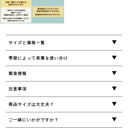
暑がりの方向け
防ダニ素材
寒がりの方向け
肌触りがソフトな素材
色柄を楽しむ綿
暑がりの方向け
お問合せ（生地サンプル・見積り等）
サイズと価格一覧
寒がりの方向け
セール
季節によって表裏を使い分け
色柄を楽しむ綿
製造情報
お知らせ
注意事項
この季節にちょうどよい商品
商品サイズは大丈夫？
ご一緒にいかがですか？