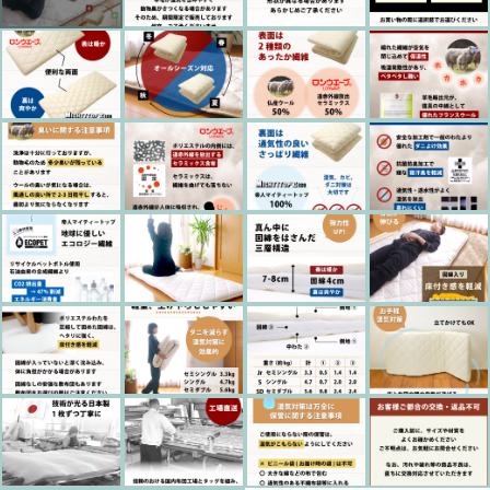
敷布団用シーツ
枕カバー
その他
枕カバー
在庫あり
セール
毛布カバー
毛布カバー
並び順
掛け布団
掛け布団
敷布団
敷布団
枕・クッション
枕・クッション
敷パッド・ベッドパッド
毛布・ケット・ひざ掛け
敷パッド・ベッドパッド
防災頭巾・防災頭巾カバー・ランチョンマット
毛布・ケット・ひざ掛け
防ダニ素材
防災頭巾・防災頭巾カバー・ランチョンマット
肌触りがソフトな素材