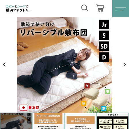
カートに商品を追加しました
キーワード検索
ログイン / 会員登録
敷布団 日本製 リバーシブル 固綿入り 羊毛 防ダ
すべて
ニ セミシングル～ダブル
お気に入り
サイズ
こだわり検索
オーダーメイド
数量
（税込）
親カテゴリ
掛け布団カバー
すべての商品
オーダーメイド
敷布団カバー
子カテゴリ
ショッピングを続ける
掛け布団カバー
ベッド用ボックスシーツ
敷布団カバー
価格帯
敷布団用シーツ
ベッド用ボックスシーツ
カートを確認する
～