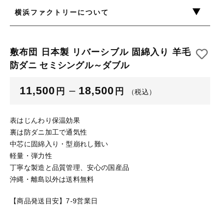
横浜ファクトリーについて
あったか
しっとり
フワフワ
ほっこり
もっちり
サラサラ
さっぱり
ふんわり
ツルツル
のびのび
敷布団 日本製 リバーシブル 固綿入り 羊毛
防ダニ セミシングル～ダブル
11,500
–
18,500
円
円
（税込）
代表取締役ご挨拶
機能集約型工場のメリット
表はじんわり保温効果
裏は防ダニ加工で通気性
理念
中芯に固綿入り・型崩れし難い
スタッフ紹介
軽量・弾力性
丁寧な製造と品質管理、安心の国産品
沖縄・離島以外は送料無料
【商品発送目安】7-9営業日