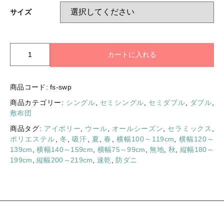
サイズ
敷
カートに入れる
布
団
日
商品コード:
fs-swp
本
商品カテゴリー:
シングル
,
セミシングル
,
セミダブル
,
ダブル
,
製
敷布団
リ
バ
商品タグ:
アイボリー
,
ウール
,
オールシーズン
,
セラミックス
,
ー
ポリエステル
,
冬
,
吸汗
,
夏
,
春
,
横幅100～119cm
,
横幅120～
シ
139cm
,
横幅140～159cm
,
横幅75～99cm
,
無地
,
秋
,
縦幅180～
ブ
199cm
,
縦幅200～219cm
,
速乾
,
防ダニ
ル
固
綿
入
り
羊